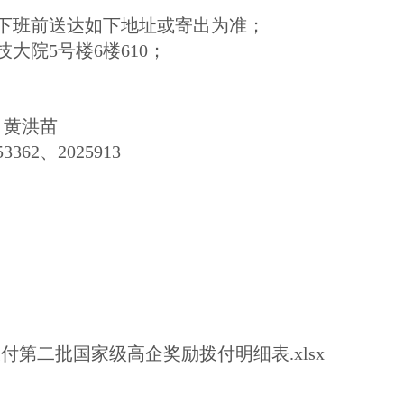
午下班前送达如下地址或寄出为准；
院5号楼6楼610；
。
、黄洪苗
362、2025913
付第二批国家级高企奖励拨付明细表.xlsx