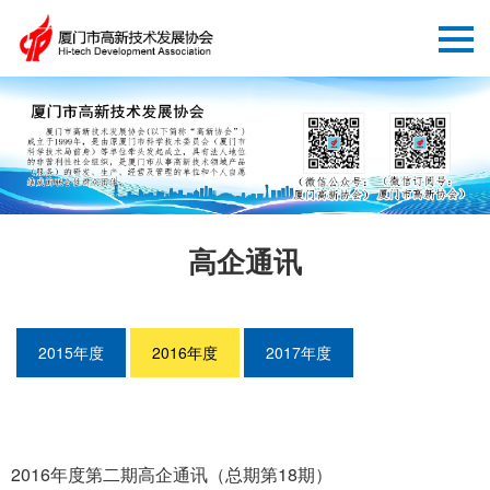
高企通讯
2015年度
2016年度
2017年度
2016年度第二期高企通讯（总期第18期）