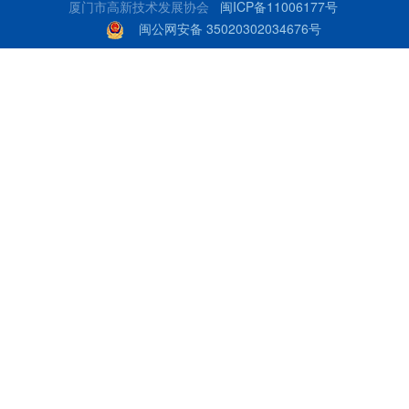
厦门市高新技术发展协会
闽ICP备11006177号
闽公网安备 35020302034676号